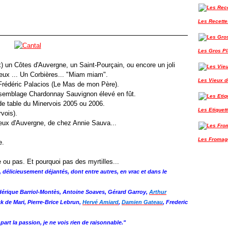
Les Recette
Les Gros P
x) un Côtes d'Auvergne, un Saint-Pourçain, ou encore un joli
vieux ... Un Corbières... "Miam miam".
Les Vieux de
 Frédéric Palacios (Le Mas de mon Père).
ssemblage Chardonnay Sauvignon élevé en fût.
n de table du Minervois 2005 ou 2006.
Les Etiquet
vois).
oreux d'Auvergne, de chez Annie Sauva
...
Les Fromag
e.
ou pas. Et pourquoi pas des myrtilles...
délicieusement déjantés, dont entre autres, en vrac et dans le
dérique Barriol-Montès, Antoine Soaves, Gérard Garroy,
Arthur
ick de Mari, Pierre-Brice Lebrun,
Hervé Amiard
,
Damien Gateau
, Frederic
 part la passion, je ne vois rien de raisonnable."