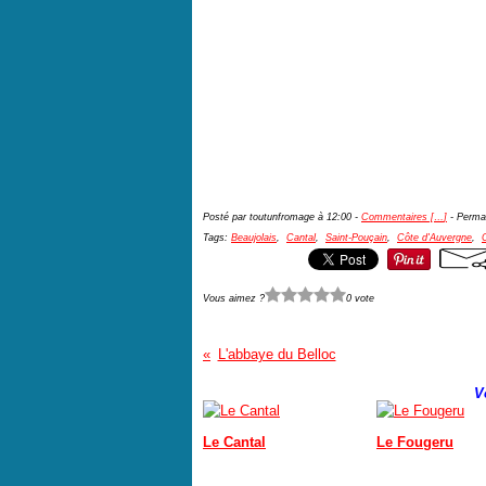
Posté par toutunfromage à 12:00 -
Commentaires [
…
]
- Permal
Tags:
Beaujolais
,
Cantal
,
Saint-Pouçain
,
Côte d'Auvergne
,
Vous aimez ?
0 vote
L'abbaye du Belloc
V
Le Cantal
Le Fougeru