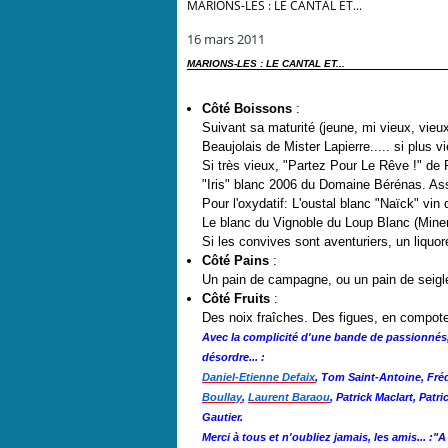
MARIONS-LES : LE CANTAL ET...
16 mars 2011
MARIONS-LES : LE CANTAL ET...
Côté Boissons
:
Suivant sa maturité (jeune, mi vieux, vieu
Beaujolais de Mister Lapierre..... si plus 
Si très vieux, "Partez Pour Le Rêve !" de
"Iris" blanc 2006 du Domaine Bérénas. A
Pour l'oxydatif: L'oustal blanc "Naïck" vi
Le blanc du Vignoble du Loup Blanc (Miner
Si les convives sont aventuriers, un liqu
Côté Pains
:
Un pain de campagne, ou un pain de seigl
Côté Fruits
:
Des noix fraîches. Des figues, en compote 
Avec la complicité d'une bande de passionnés, 
désordre... :
Daniel-Etienne Defaix
, Tom Saint-Antoine, Fré
Boullay
,
Laurent Baraou
, Patrick Maclart, Patr
Gautier.
Merci à tous et n'oubliez jamais, les amis... :"A