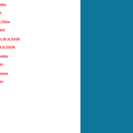
s
lans
 la Vieille
tes
es