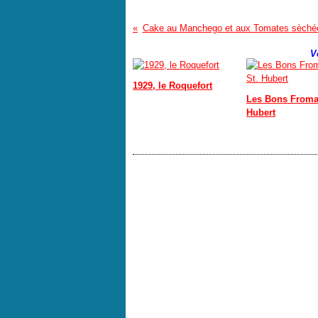
Cake au Manchego et aux Tomates sèché
V
1929, le Roquefort
Les Bons Froma
Hubert