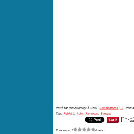
Posté par toutunfromage à 12:00 -
Commentaires [
…
]
- Permal
Tags:
Publicité
,
Italie
,
Parmesan
,
Bertozzi
Vous aimez ?
0 vote