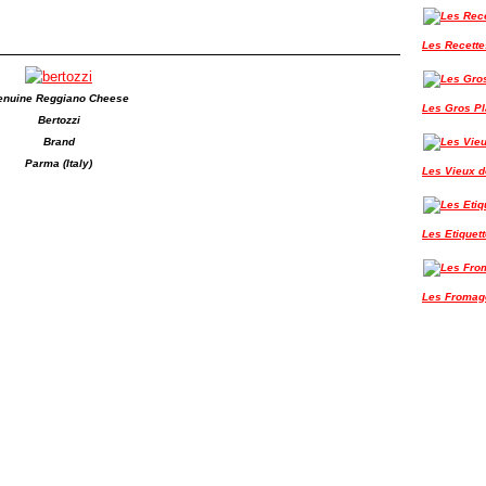
Les Recette
enuine Reggiano Cheese
Les Gros P
Bertozzi
Brand
Parma (Italy)
Les Vieux de
Les Etiquet
Les Fromag