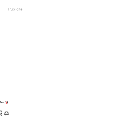
Publicité
ien [
#
]