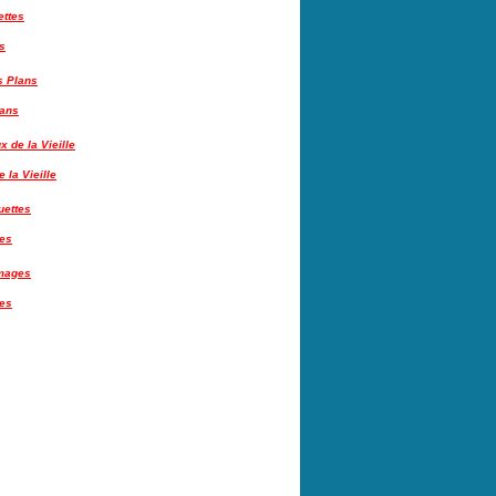
s
lans
 la Vieille
tes
es