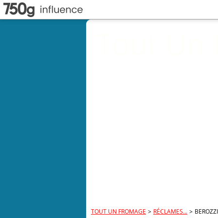
Tout Un
TOUT UN FROMAGE
>
RÉCLAMES...
>
BEROZZI