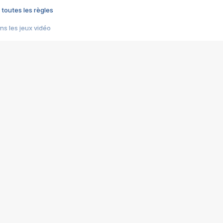
 toutes les règles
s les jeux vidéo
us choquant de Rockstar ? - Le scandale BULLY
e plus moche de Steam
du RÊVE tourne au CAUCHEMAR
pendant 8 heures
it… à tort
umiliés par un jeu vidéo
ire - Final Fantasy 8
ti un empire - Age of Empires
story DOFUS
tard, il crée l'un des pires jeux de tous les temps, MindsEye.