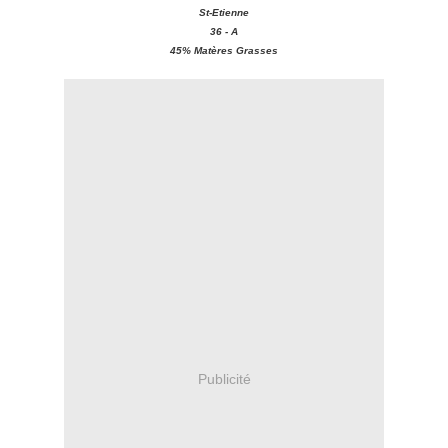
St-Etienne
36 - A
45% Matères Grasses
Publicité