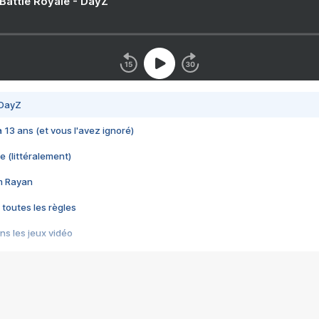
 Battle Royale - DayZ
 DayZ
 a 13 ans (et vous l'avez ignoré)
e (littéralement)
im Rayan
 toutes les règles
s les jeux vidéo
us choquant de Rockstar ? - Le scandale BULLY
e plus moche de Steam
du RÊVE tourne au CAUCHEMAR