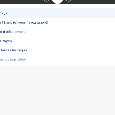
 DayZ
 a 13 ans (et vous l'avez ignoré)
e (littéralement)
im Rayan
 toutes les règles
s les jeux vidéo
us choquant de Rockstar ? - Le scandale BULLY
e plus moche de Steam
du RÊVE tourne au CAUCHEMAR
pendant 8 heures
it… à tort
umiliés par un jeu vidéo