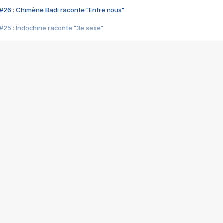
#26 : Chimène Badi raconte "Entre nous"
#25 : Indochine raconte "3e sexe"
#24 : Zaho raconte "C'est chelou"
#23 : Patrick Bruel raconte "Au café des délices"
#22 : Kyo raconte "Le chemin"
#21 : Nolwenn Leroy raconte "Cassé"
#20 : Patrick Hernandez raconte "Born to be alive"
#19 : Lorie raconte "Près de moi"
#18 : Michael Jones raconte "A nos actes manqués" (avec Jean-Jacque
#17 : Khaled raconte "Aïcha"
#16 : Corneille raconte "Parce qu'on vient de loin"
#15 : Indochine raconte "L'aventurier"