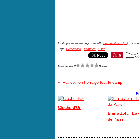
Posté par toutunfromage à 07:00 -
Commentaires [
…
]
- Permal
Tags:
Camembert
,
Pommes
,
Cake
Vous aimez ?
0 vote
France, ton fromage fout le camp !
V
Cloche d'Or
Emile Zola - Le 
de Paris