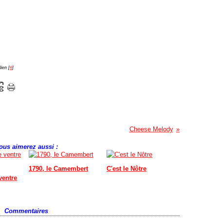
ien [
#
]
Cheese Melody
ous aimerez aussi :
1790, le Camembert
C'est le Nôtre
ventre
Commentaires