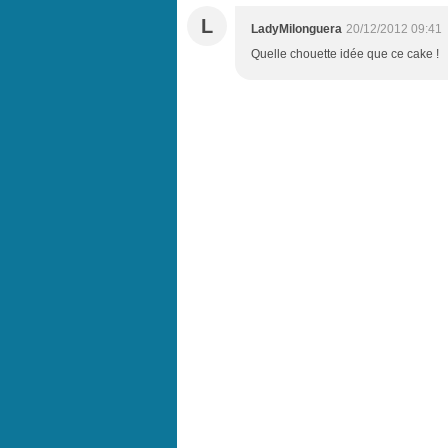
L
LadyMilonguera
20/12/2012 09:41
Quelle chouette idée que ce cake !