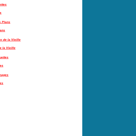
s
lans
 la Vieille
tes
es