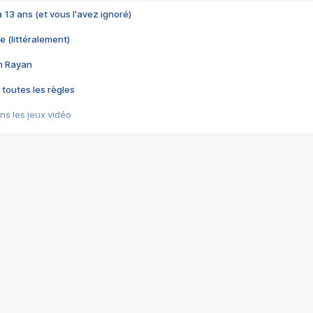
 a 13 ans (et vous l'avez ignoré)
e (littéralement)
im Rayan
 toutes les règles
s les jeux vidéo
us choquant de Rockstar ? - Le scandale BULLY
e plus moche de Steam
du RÊVE tourne au CAUCHEMAR
pendant 8 heures
it… à tort
umiliés par un jeu vidéo
ire - Final Fantasy 8