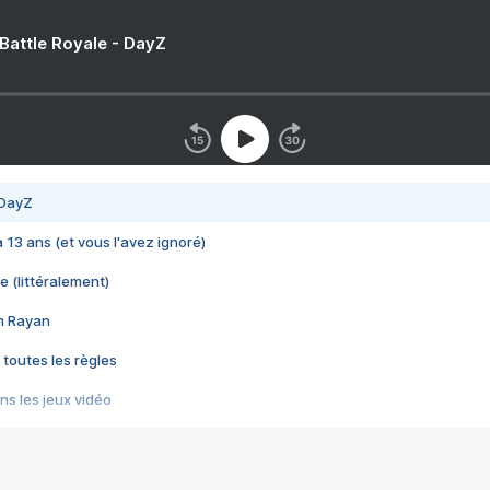
 Battle Royale - DayZ
 DayZ
 a 13 ans (et vous l'avez ignoré)
e (littéralement)
im Rayan
 toutes les règles
s les jeux vidéo
us choquant de Rockstar ? - Le scandale BULLY
e plus moche de Steam