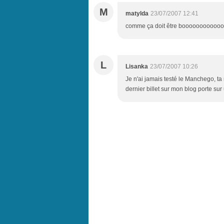
M
matylda
23/07/2007 12:41
comme ça doit être booooooooooo
L
Lisanka
23/07/2007 10:26
Je n'ai jamais testé le Manchego, t
dernier billet sur mon blog porte sur 