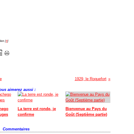
ien [
#
]
e
1929, le Roquefort
ous aimerez aussi :
hego
La terre est ronde, je
Bienvenue au Pays du
ouges
confirme
Goût (Septième partie)
Commentaires