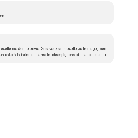
oon
a recette me donne envie. Si tu veux une recette au fromage, mon
un cake à la farine de sarrasin, champignons et... cancoillotte ;-)