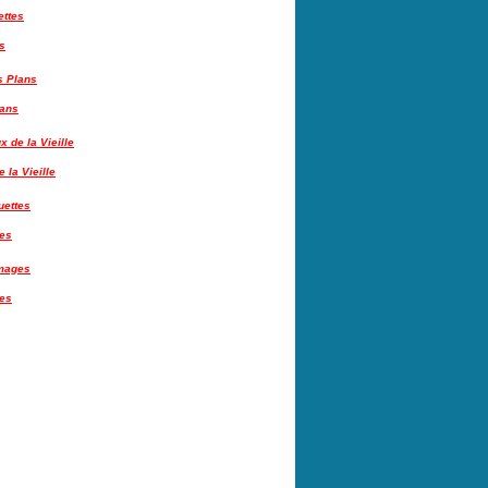
s
lans
 la Vieille
tes
es