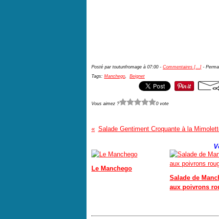
Posté par toutunfromage à 07:00 -
Commentaires [
…
]
- Permal
Tags:
Manchego
,
Beignet
Vous aimez ?
0 vote
Salade Gentiment Croquante à la Mimolett
V
Le Manchego
Salade de Manc
aux poivrons r