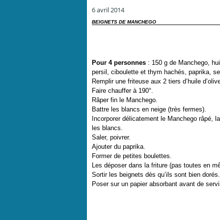
6 avril 2014
BEIGNETS DE MANCHEGO
Pour 4 personnes
: 150 g de Manchego, huil
persil, ciboulette et thym hachés, paprika, se
Remplir une friteuse aux 2 tiers d’huile d’oliv
Faire chauffer à 190°.
Râper fin le Manchego.
Battre les blancs en neige (très fermes).
Incorporer délicatement le Manchego râpé, la
les blancs.
Saler, poivrer.
Ajouter du paprika.
Former de petites boulettes.
Les déposer dans la friture (pas toutes en mê
Sortir les beignets
dès qu’ils sont bien dorés.
Poser sur un papier absorbant avant de serv