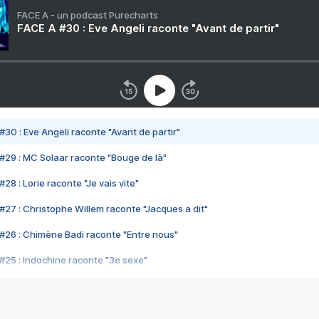
FACE A - un podcast Purecharts
FACE A #30 : Eve Angeli raconte "Avant de partir"
#30 : Eve Angeli raconte "Avant de partir"
#29 : MC Solaar raconte "Bouge de là"
28 : Lorie raconte "Je vais vite"
#27 : Christophe Willem raconte "Jacques a dit"
#26 : Chimène Badi raconte "Entre nous"
#25 : Indochine raconte "3e sexe"
#24 : Zaho raconte "C'est chelou"
#23 : Patrick Bruel raconte "Au café des délices"